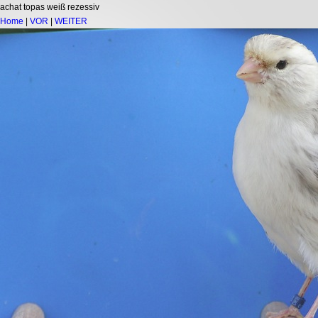
achat topas weiß rezessiv
Home
|
VOR
|
WEITER